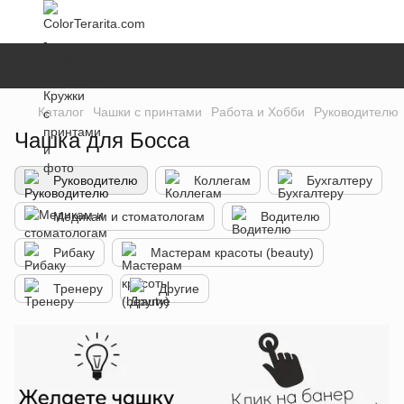
Каталог
Чашки с принтами
Работа и Хобби
Руководителю
Чашка для Босса
Руководителю
Коллегам
Бухгалтеру
Медикам и стоматологам
Водителю
Рибаку
Мастерам красоты (beauty)
Тренеру
Другие