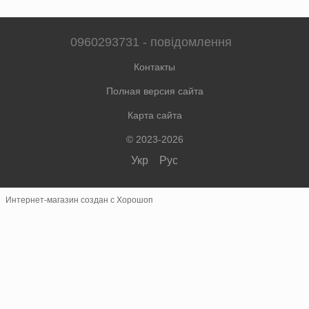
0960293731 - повідомлення
Контакты
Полная версия сайта
Карта сайта
© 2023-2026
Укр
Рус
Интернет-магазин создан с Хорошоп
×
Швидке замовлення
Зв'язок у месенджерах
Замовлення телефоном не приймаються.
Telegram
@colorterarita
Viber