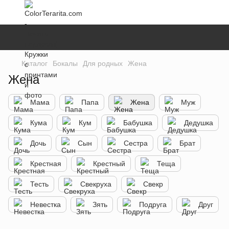
Каталог
Бокалы
Для родных
Жена
Жена
Мама
Папа
Жена
Муж
Кума
Кум
Бабушка
Дедушка
Дочь
Сын
Сестра
Брат
Крестная
Крестный
Теща
Тесть
Свекруха
Свекр
Невестка
Зять
Подруга
Друг