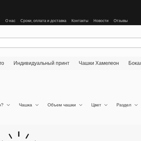
ы
О нас
Сроки, оплата и доставка
Контакты
Новости
Отзывы
то
Индивидуальный принт
Чашки Хамелеон
Бока
о?
Чашка
Объем чашки
Цвет
Раздел