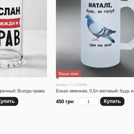
Ваше имя
Артикул: 7.1.8-05KM
зрачный: Всегда права
Бокал именная, 0,5л матовый: будь к
Купить
Купить
450 грн