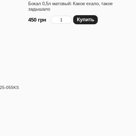
Бокал 0,5л матовый: Какое ехало, такое
задышало
Купить
450 грн