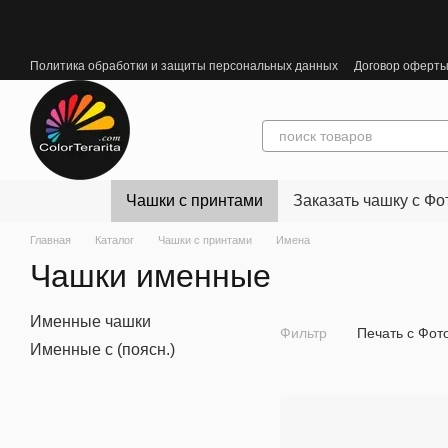
Перейти к основному контенту
Политика обработки и защиты персональных данных
Договор оферт
Чашки с принтами
Заказать чашку с Фо
Главная
Каталог
Чашки с принтами
Имена
Чашки именные
Именные чашки
Фильтр
Печать с Фот
Именные с (поясн.)