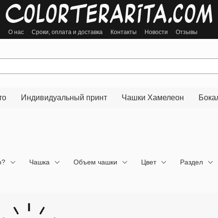
ы
О нас
Сроки, оплата и доставка
Контакты
Новости
Отзывы
то
Индивидуальный принт
Чашки Хамелеон
Бока
о?
Чашка
Объем чашки
Цвет
Раздел