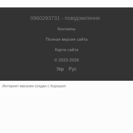
0960293731 - повідомлення
Контакты
Полная версия сайта
Карта сайта
© 2023-2026
Укр
Рус
Интернет-магазин создан с Хорошоп
×
Швидке замовлення
Зв'язок у месенджерах
Замовлення телефоном не приймаються.
Telegram
@colorterarita
Viber