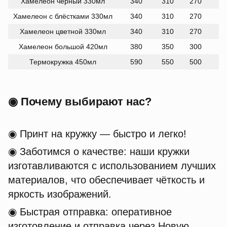
UAH
InStock
URL
Хамелеон черный 330мл
340
310
270
UAH
InStock
URL
Хамелеон с блёстками 330мл
340
310
270
UAH
InStock
URL
Хамелеон цветной 330мл
340
310
270
UAH
InStock
URL
Хамелеон большой 420мл
380
350
300
Термокружка 450мл
590
550
500
◉ Почему выбирают нас?
◉ Принт на кружку — быстро и легко!
◉ Заботимся о качестве: наши кружки
изготавливаются с использованием лучших
материалов, что обеспечивает чёткость и
яркость изображений.
◉ Быстрая отправка: оперативное
изготовление и отправка через Новую