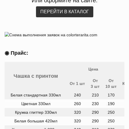
Или оформите на сайте:
ПЕРЕЙТИ В КАТАЛОГ
◉ Прайс:
Кружка с фото — печать на кружках
Colorterarita
UAH
240
380
8
InStock
URL
Цена
Чашка с принтом
От
От
От 1 шт
Кв
3 шт
10 шт
UAH
InStock
URL
Белая стандартная 330мл
240
210
170
UAH
InStock
URL
Цветная 330мл
260
230
190
UAH
InStock
URL
Кружка глиттер 330мл
320
290
250
UAH
InStock
URL
Белая большая 420мл
320
290
250