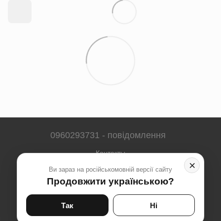
0960293731 - повідомлення
Контакты
×
Ви зараз на російськомовній версії сайту
Полная версия сайта
Продовжити українською?
Карта сайта
© 2023-2026
Так
Ні
Укр
Рус