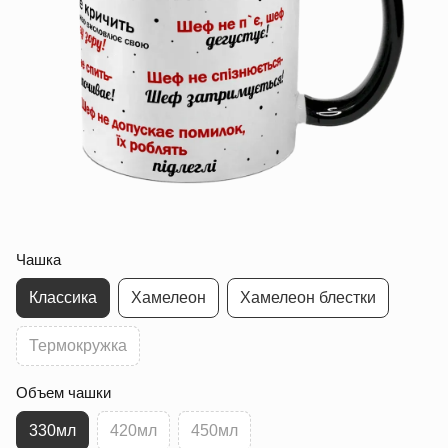
Чашка
Классика
Хамелеон
Хамелеон блестки
Термокружка
Объем чашки
330мл
420мл
450мл