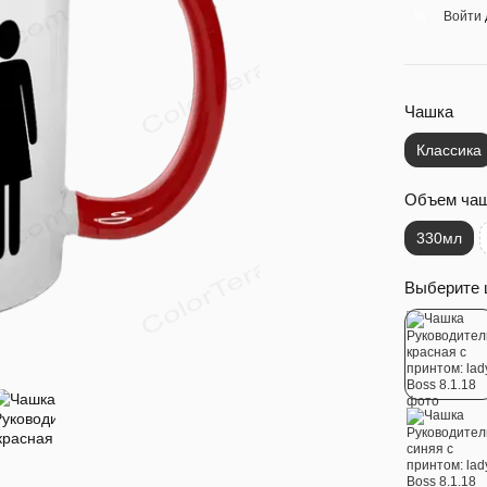
Войти
%
Чашка
Классика
Объем ча
330мл
Выберите 