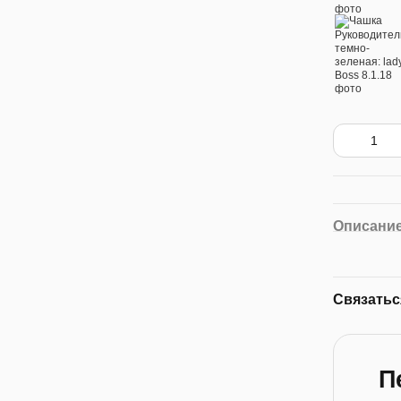
Описани
Связатьс
П