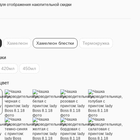
для отображения накопительной скидки
Хамелеон
Хамелеон блестки
Термокружка
шки
420мл
450мл
цвет