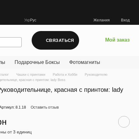
Укр
Рус
Желания
Вход
Мой заказ
СВЯЗАТЬСЯ
лы
Подарочные Боксы
Фотомагниты
аталог
Чашки с принтами
Работа и Хобби
Руководителю
ительнице, красная с принтом: lady Boss
уководительнице, красная с принтом: lady
Артикул: 8.1.18
Оставить отзыв
рн
ны от 3 единиц