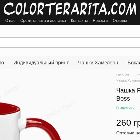
ы
О нас
Сроки, оплата и доставка
Контакты
Новости
Отзывы
то
Индивидуальный принт
Чашки Хамелеон
Бока
Главная
К
Чашка Руковод
Чашка Р
Boss
В наличии
260 г
Оптовые це