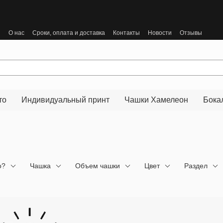
ы
О нас
Сроки, оплата и доставка
Контакты
Новости
Отзывы
то
Индивидуальный принт
Чашки Хамелеон
Бока
о?
Чашка
Объем чашки
Цвет
Раздел