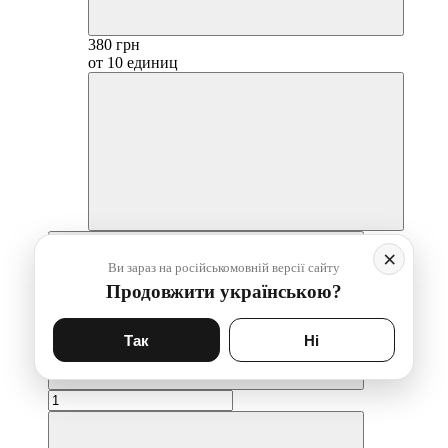
380 грн
от 10 единиц
×
Ви зараз на російськомовній версії сайту
Продовжити українською?
Так
Ні