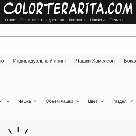
ы
О нас
Сроки, оплата и доставка
Контакты
Новости
Отзывы
то
Индивидуальный принт
Чашки Хамелеон
Бока
о?
Чашка
Объем чашки
Цвет
Раздел