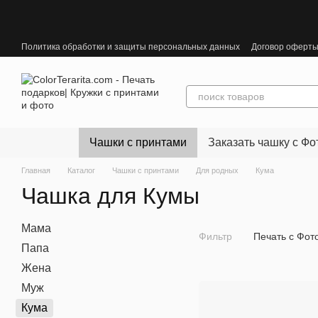
Перейти к основному контенту
Политика обработки и защиты персональных данных
Договор оферт
Чашки с принтами
Заказать чашку с Фо
Главная
Каталог
Чашки с принтами
Для родных
Кума
Чашка для Кумы
Мама
Фильтр
Печать с Фот
Папа
Жена
Муж
Кума