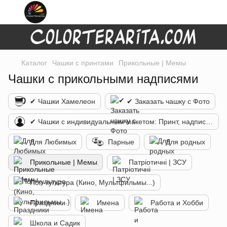
Каталог
Чашки с принтами
Прикольные | Мемы
Чашки с прикольными надписями
✔ Чашки Хамелеон
✔ Заказать чашку с Фото
✔ Чашки с индивидуальным макетом: Принт, надпись, фото, лого
Для Любимых
Парные
Для родных
Прикольные | Мемы
Патріотичні | ЗСУ
Поп-культура (Кино, Мультфильмы...)
Праздники
Имена
Работа и Хобби
Школа и Садик