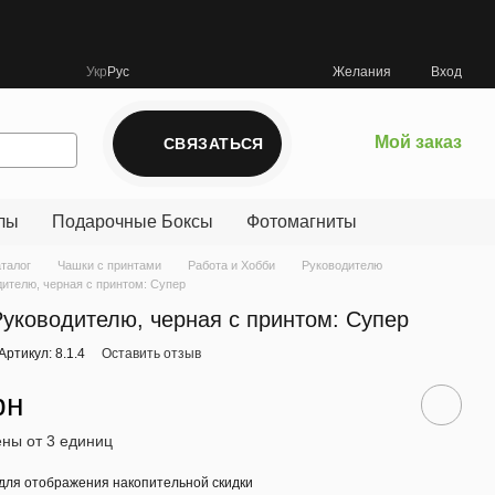
Укр
Рус
Желания
Вход
Мой заказ
СВЯЗАТЬСЯ
лы
Подарочные Боксы
Фотомагниты
аталог
Чашки с принтами
Работа и Хобби
Руководителю
ителю, черная с принтом: Супер
уководителю, черная с принтом: Супер
Артикул: 8.1.4
Оставить отзыв
рн
ны от 3 единиц
для отображения накопительной скидки