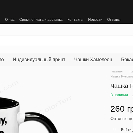
ы
О нас
Сроки, оплата и доставка
Контакты
Новости
Отзывы
то
Индивидуальный принт
Чашки Хамелеон
Бока
Главная
К
Чашка Руковод
Чашка Р
В наличии
260 г
Оптовые це
Войти
%