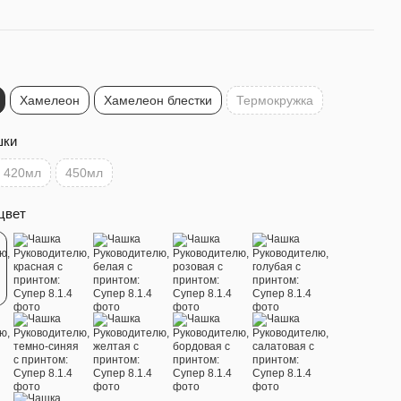
Хамелеон
Хамелеон блестки
Термокружка
шки
420мл
450мл
цвет