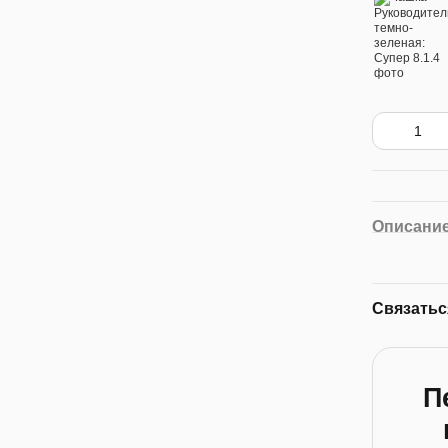
Описани
Связатьс
П