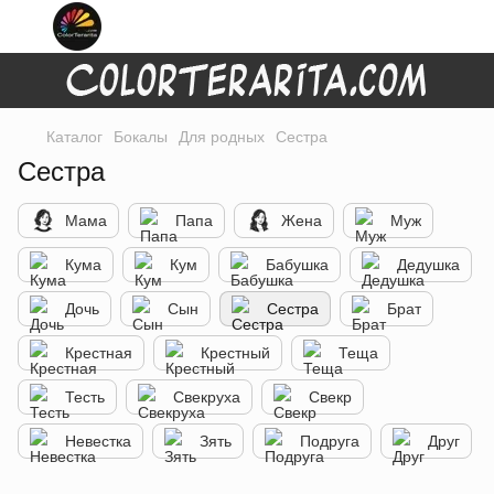
Каталог
Бокалы
Для родных
Сестра
Сестра
Мама
Папа
Жена
Муж
Кума
Кум
Бабушка
Дедушка
Дочь
Сын
Сестра
Брат
Крестная
Крестный
Теща
Тесть
Свекруха
Свекр
Невестка
Зять
Подруга
Друг