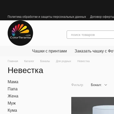
Перейти к основному контенту
Политика обработки и защиты персональных данных
Договор оферт
Чашки с принтами
Заказать чашку с Фо
Главная
Каталог
Бокалы
Для родных
Невестка
Невестка
Мама
Фильтр
Бокал:
Папа
Жена
Муж
Кума