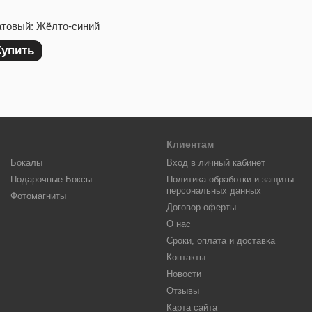
атовый: Жёлто-синий
Купить
Клиентам
Бокалы
Вход в личный кабинет
Подарочные Боксы
Политика обработки и защиты
персональных данных
Фотомагниты
Договор оферты
О нас
Сроки, оплата и доставка
Контакты
Новости
Отзывы
Карта сайта