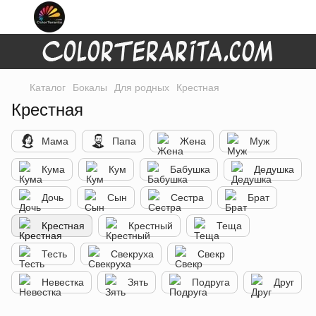
Каталог
Бокалы
Для родных
Крестная
Крестная
Мама
Папа
Жена
Муж
Кума
Кум
Бабушка
Дедушка
Дочь
Сын
Сестра
Брат
Крестная
Крестный
Теща
Тесть
Свекруха
Свекр
Невестка
Зять
Подруга
Друг