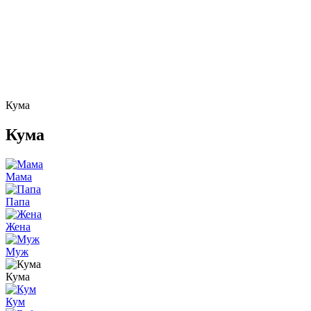
Кума
Кума
Мама
Папа
Жена
Муж
Кума
Кум