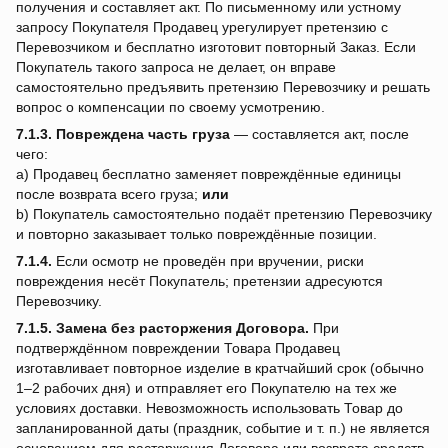
получения и составляет акт. По письменному или устному
запросу Покупателя Продавец урегулирует претензию с
Перевозчиком и бесплатно изготовит повторный Заказ. Если
Покупатель такого запроса не делает, он вправе
самостоятельно предъявить претензию Перевозчику и решать
вопрос о компенсации по своему усмотрению.
7.1.3.
Повреждена часть груза
— составляется акт, после
чего:
a) Продавец бесплатно заменяет повреждённые единицы
после возврата всего груза;
или
b) Покупатель самостоятельно подаёт претензию Перевозчику
и повторно заказывает только повреждённые позиции.
7.1.4.
Если осмотр не проведён при вручении, риски
повреждения несёт Покупатель; претензии адресуются
Перевозчику.
7.1.5.
Замена без расторжения Договора.
При
подтверждённом повреждении Товара Продавец
изготавливает повторное изделие в кратчайший срок (обычно
1–2 рабочих дня) и отправляет его Покупателю на тех же
условиях доставки. Невозможность использовать Товар до
запланированной даты (праздник, событие и т. п.) не является