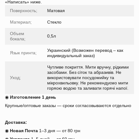
«Написать» ниже.
Поверхность;
Матовая
Материал;
Стекло
Объем
0,5л
бокала;
Украинский (Возможен перевод – как
Язык принта;
индивидуальный заказ)
Чутливе покриття. Мити вручну, рідкими
засобами. Без сіток та абразивів. Не
Уход;
використовувати посудомийку та
мікрохвильовку. Не рекомендуємо мити
горяою водою та заливати горячі напої.
◉
Изготовление 1 день
Крупные/оптовые заказы — сроки согласовываются отдельно
Доставка:
◉
Новая Почта
1–3 дня — от 80 грн