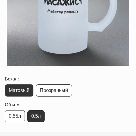
Бокал:
Матовый
Прозрачный
Объем;
0,55л
0,5л