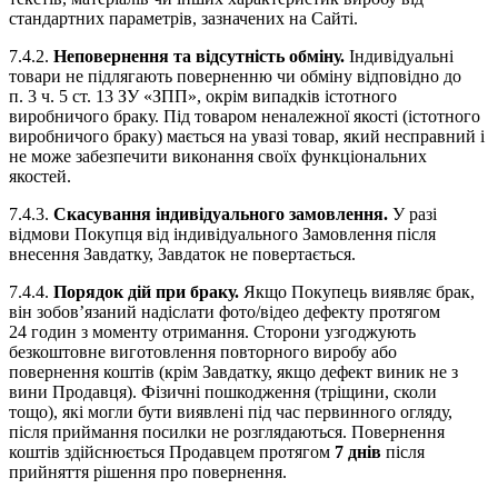
стандартних параметрів, зазначених на Сайті.
7.4.2.
Неповернення та відсутність обміну.
Індивідуальні
товари не підлягають поверненню чи обміну відповідно до
п. 3 ч. 5 ст. 13 ЗУ «ЗПП», окрім випадків істотного
виробничого браку. Під товаром неналежної якості (істотного
виробничого браку) мається на увазі товар, який несправний і
не може забезпечити виконання своїх функціональних
якостей.
7.4.3.
Скасування індивідуального замовлення.
У разі
відмови Покупця від індивідуального Замовлення після
внесення Завдатку, Завдаток не повертається.
7.4.4.
Порядок дій при браку.
Якщо Покупець виявляє брак,
він зобов’язаний надіслати фото/відео дефекту протягом
24 годин з моменту отримання. Сторони узгоджують
безкоштовне виготовлення повторного виробу або
повернення коштів (крім Завдатку, якщо дефект виник не з
вини Продавця). Фізичні пошкодження (тріщини, сколи
тощо), які могли бути виявлені під час первинного огляду,
після приймання посилки не розглядаються. Повернення
коштів здійснюється Продавцем протягом
7 днів
після
прийняття рішення про повернення.