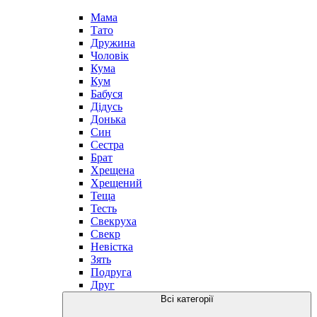
Мама
Тато
Дружина
Чоловік
Кума
Кум
Бабуся
Дідусь
Донька
Син
Сестра
Брат
Хрещена
Хрещений
Теща
Тесть
Свекруха
Свекр
Невістка
Зять
Подруга
Друг
Всі категорії