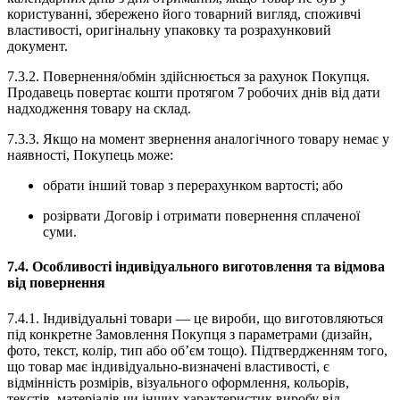
користуванні, збережено його товарний вигляд, споживчі
властивості, оригінальну упаковку та розрахунковий
документ.
7.3.2. Повернення/обмін здійснюється за рахунок Покупця.
Продавець повертає кошти протягом 7 робочих днів від дати
надходження товару на склад.
7.3.3. Якщо на момент звернення аналогічного товару немає у
наявності, Покупець може:
обрати інший товар з перерахунком вартості; або
розірвати Договір і отримати повернення сплаченої
суми.
7.4. Особливості індивідуального виготовлення та відмова
від повернення
7.4.1. Індивідуальні товари — це вироби, що виготовляються
під конкретне Замовлення Покупця з параметрами (дизайн,
фото, текст, колір, тип або об’єм тощо). Підтвердженням того,
що товар має індивідуально‑визначені властивості, є
відмінність розмірів, візуального оформлення, кольорів,
текстів, матеріалів чи інших характеристик виробу від