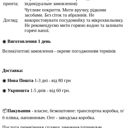
принта;
індивідуальне замовлення)
Чутливе покриття. Мити вручну, рідкими
засобами. Без сіток та абразивів. Не
Догляд;
використовувати посудомийку та мікрохвильовку.
Не рекомендуємо мити горяою водою та заливати
горячі напої.
◉
Виготовлення 1 день
Великі/оптові замовлення - окреме погодженням термінів
Доставка:
◉
Нова Пошта
1-3 дні - від 80 грн
◉
Укрпошта
1-5 днів
-
від 60 грн.
📦
Пакування
- власне, безкоштовне: транспортна коробка, п/
б плівка, наповнювач. Опт - заводська коробка.
Послуги перевізникв сплачує замовник/отримувач.