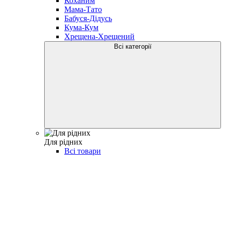
Коханим
Мама-Тато
Бабуся-Дідусь
Кума-Кум
Хрещена-Хрещений
Всі категорії
Для рідних
Всі товари