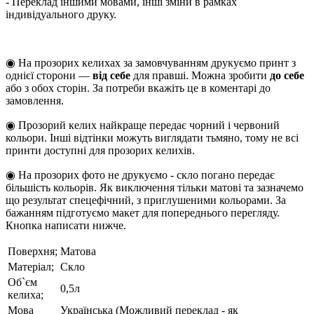
- Переклад іншими мовами, інші зміни в рамках
індивідуального друку.
◉ На прозорих келихах за замовчуванням друкуємо принт з
однієї сторони —
від себе
для правші. Можна зробити
до себе
або з обох сторін. За потреби вкажіть це в коментарі до
замовлення.
◉ Прозорий келих найкраще передає чорний і червоний
кольори. Інші відтінки можуть виглядати тьмяно, тому не всі
принти доступні для прозорих келихів.
◉ На прозорих фото не друкуємо - скло погано передає
більшість кольорів. Як виключення тільки матові та зазначемо
що результат спецефічний, з приглушеними кольорами. За
бажанням підготуємо макет для попереднього перегляду.
Кнопка написати нижче.
Поверхня;
Матова
Матеріал;
Скло
Об`єм
0,5л
келиха;
Мова
Українська (Можливий переклад - як