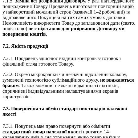
7.1.5.
Заміна без розірвання Договору.
У разі підтвердженого
пошкодження Товару Продавець виготовляє повторний виріб
у найкоротший можливий строк (зазвичай 1–2 робочі дні) та
відправляє його Покупцеві на тих самих умовах доставки.
Неможливість використати Товар до запланованої дати (свято,
подія тощо)
не є підставою для розірвання Договору чи
повернення коштів
.
7.2. Якість продукції
7.2.1. Продавець здійснює вхідний контроль заготовок і
фінальний огляд готового Товару.
7.2.2. Окремі мікрокрапки чи незначні відхилення кольору,
зумовлені технологією сублімаційного друку,
не вважаються
браком
. Також можливі незначні відмінності відтінків,
спричинені індивідуальними налаштуваннями екранів
користувачів.
7.3. Повернення та обмін стандартних товарів належної
якості
7.3.1. Покупець має право повернути або обміняти
стандартний товар належної якості
протягом 14
календарних днів з дня отримання, якщо товар не був у