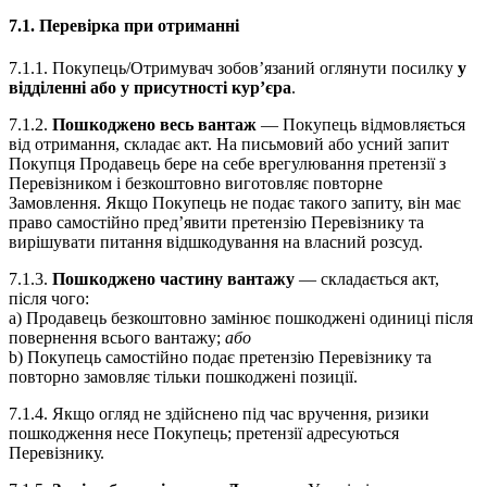
7.1. Перевірка при отриманні
7.1.1. Покупець/Отримувач зобов’язаний оглянути посилку
у
відділенні або у присутності кур’єра
.
7.1.2.
Пошкоджено весь вантаж
— Покупець відмовляється
від отримання, складає акт. На письмовий або усний запит
Покупця Продавець бере на себе врегулювання претензії з
Перевізником і безкоштовно виготовляє повторне
Замовлення. Якщо Покупець не подає такого запиту, він має
право самостійно пред’явити претензію Перевізнику та
вирішувати питання відшкодування на власний розсуд.
7.1.3.
Пошкоджено частину вантажу
— складається акт,
після чого:
a) Продавець безкоштовно замінює пошкоджені одиниці після
повернення всього вантажу;
або
b) Покупець самостійно подає претензію Перевізнику та
повторно замовляє тільки пошкоджені позиції.
7.1.4. Якщо огляд не здійснено під час вручення, ризики
пошкодження несе Покупець; претензії адресуються
Перевізнику.