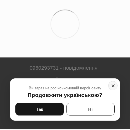
0960293731 - повідомлення
Контакты
×
Ви зараз на російськомовній версії сайту
Полная версия сайта
Продовжити українською?
Карта сайта
© 2023-2026
Так
Ні
Укр
Рус