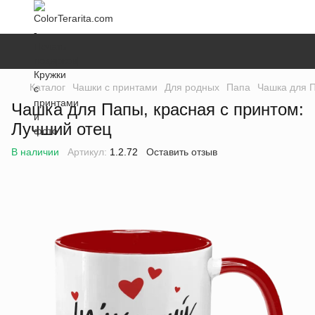
Каталог
Чашки с принтами
Для родных
Папа
Чашка для П
Чашка для Папы, красная с принтом:
Лучший отец
В наличии
Артикул:
1.2.72
Оставить отзыв