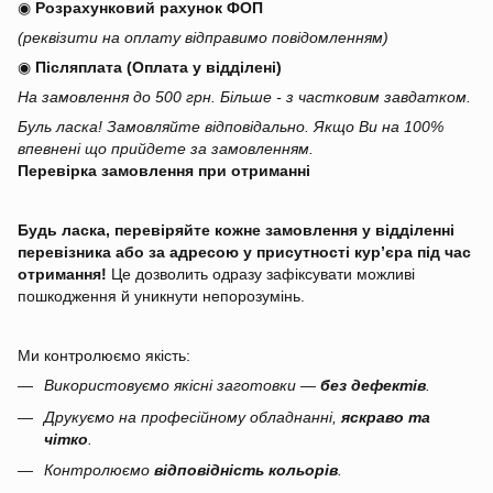
◉
Розрахунковий рахунок ФОП
(реквізити на оплату відправимо повідомленням)
◉
Післяплата (Оплата у відділені)
На замовлення до 500 грн. Більше - з частковим завдатком.
Буль ласка! Замовляйте відповідально. Якщо Ви на 100%
впевнені що прийдете за замовленням.
Перевірка замовлення при отриманні
Будь ласка, перевіряйте кожне замовлення у відділенні
перевізника або за адресою у присутності кур’єра під час
отримання!
Це дозволить одразу зафіксувати можливі
пошкодження й уникнути непорозумінь.
Ми контролюємо якість:
Використовуємо якісні заготовки —
без дефектів
.
Друкуємо на професійному обладнанні,
яскраво та
чітко
.
Контролюємо
відповідність кольорів
.