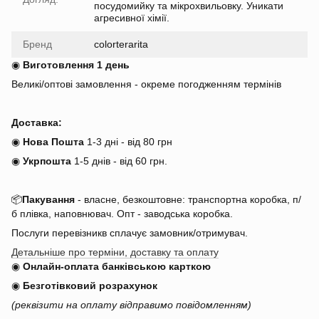
посудомийку та мікрохвильовку. Уникати
агресивної хімії.
Бренд
colorterarita
◉
Виготовлення 1 день
Великі/оптові замовлення - окреме погодженням термінів
Доставка:
◉
Нова Пошта
1-3 дні - від 80 грн
◉
Укрпошта
1-5 днів
-
від 60 грн.
📦
Пакування
- власне, безкоштовне: транспортна коробка, п/
б плівка, наповнювач. Опт - заводська коробка.
Послуги перевізникв сплачує замовник/отримувач.
Детальніше про терміни, доставку та оплату
◉
Онлайн-оплата банківською карткою
◉
Безготівковий розрахунок
(реквізити на оплату відправимо повідомленням)