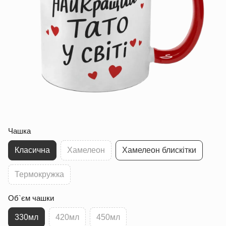
Чашка
Класична
Хамелеон
Хамелеон блискітки
Термокружка
Об`єм чашки
330мл
420мл
450мл