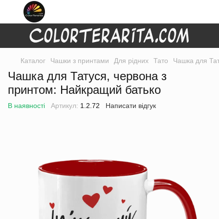
Каталог
Чашки з принтами
Для рідних
Тато
Чашка для Тат
Чашка для Татуся, червона з
принтом: Найкращий батько
В наявності
Артикул:
1.2.72
Написати відгук