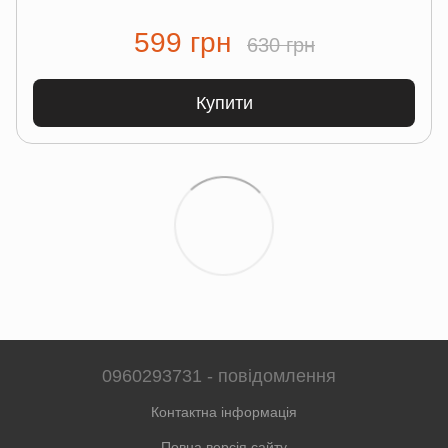
599 грн
630 грн
Купити
0960293731 - повідомлення
Контактна інформація
Повна версія сайту