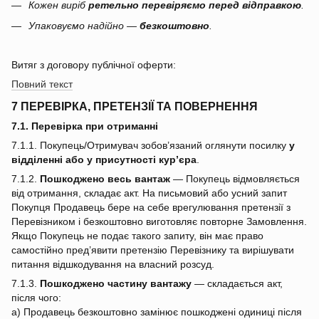
Кожен виріб
ретельно перевіряємо перед відправкою
.
Упаковуємо надійно —
безкоштовно
.
Витяг з договору публічної оферти:
Повний текст
7 ПЕРЕВІРКА, ПРЕТЕНЗІЇ ТА ПОВЕРНЕННЯ
7.1. Перевірка при отриманні
7.1.1. Покупець/Отримувач зобов’язаний оглянути посилку
у
відділенні або у присутності кур’єра
.
7.1.2.
Пошкоджено весь вантаж
— Покупець відмовляється
від отримання, складає акт. На письмовий або усний запит
Покупця Продавець бере на себе врегулювання претензії з
Перевізником і безкоштовно виготовляє повторне Замовлення.
Якщо Покупець не подає такого запиту, він має право
самостійно пред’явити претензію Перевізнику та вирішувати
питання відшкодування на власний розсуд.
7.1.3.
Пошкоджено частину вантажу
— складається акт,
після чого:
a) Продавець безкоштовно замінює пошкоджені одиниці після