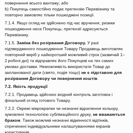
повернення всього вантажу;
або
b) Покупець самостійно подає претензію Перевізнику та
повторно замовляє тільки пошкоджені позиції.
7.1.4. Якщо огляд не здійснено під час вручення, ризики
пошкодження несе Покупець; претензії адресуються
Перевізнику.
7.1.5.
Заміна без розірвання Договору.
У разі
підтвердженого пошкодження Товару Продавець виготовляє
повторний виріб у найкоротший можливий строк (зазвичай 1–
2 робочі дні) та відправляє його Покупцеві на тих самих
умовах доставки. Неможливість використати Товар до
запланованої дати (свято, подія тощо)
не є підставою для
розірвання Договору чи повернення коштів
.
7.2. Якість продукції
7.2.1. Продавець здійснює вхідний контроль заготовок і
фінальний огляд готового Товару.
7.2.2. Окремі мікрокрапки чи незначні відхилення кольору,
зумовлені технологією сублімаційного друку,
не вважаються
браком
. Також можливі незначні відмінності відтінків,
спричинені індивідуальними налаштуваннями екранів
користувачів.