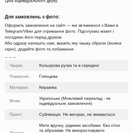
Ціна індивідуального друку.
Для замовлень з фото:
Оформіть замовлення на сайті — ми зв’яжемося з Вами в
Telegram/Viber для отримання фото. Підготуємо макет і
погодимо його перед друком.
Або одразу напишіть нам, вкажіть яку чашку обрали (можна
скрін), додайте фото та побажання.
-- -- --
Чашка:
Кольорова ручка та в середені
Поверхня:
Глянцева
Матеріал:
Кераміка
Українська (Можливий переклад - як
Мова:
індивідуальне замовлення)
Принт:
Сублімація. Не вигорає, не змивається.
Мити вручну, рідкими засобами. Без сіток
та абразивів. Не використовувати
Догляд: