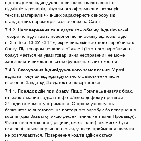
що товар має індивідуально‑визначені властивості, є
відмінність розмірів, візуального оформлення, кольорів,
текстів, матеріалів чи інших характеристик виробу від
стандартних параметрів, зазначених на Сайті.
7.4.2.
Неповернення та відсутність обміну.
Індивідуальні
товари не підлягають поверненню чи обміну відповідно до
п. 3 ч. 5 ст. 13 ЗУ «ЗПП», окрім випадків істотного виробничого
браку. Під товаром неналежної якості (істотного виробничого
браку) мається на увазі товар, який несправний і не може
забезпечити виконання своїх функціональних якостей.
7.4.3.
Скасування індивідуального замовлення.
У разі
відмови Покупця від індивідуального Замовлення після
внесення Завдатку, Завдаток не повертається.
7.4.4.
Порядок дій при браку.
Якщо Покупець виявляє брак,
він зобов’язаний надіслати фото/відео дефекту протягом
24 годин з моменту отримання. Сторони узгоджують
безкоштовне виготовлення повторного виробу або повернення
коштів (крім Завдатку, якщо дефект виник не з вини Продавця).
Фізичні пошкодження (тріщини, сколи тощо), які могли бути
виявлені під час первинного огляду, після приймання посилки
не розглядаються. Повернення коштів здійснюється