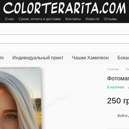
ы
О нас
Сроки, оплата и доставка
Контакты
Новости
Отзывы
то
Индивидуальный принт
Чашки Хамелеон
Бока
Главная
К
Фотомаг
В наличии
250 г
Войти
%