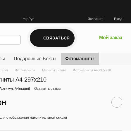
Укр
Рус
Желания
Вход
Мой заказ
СВЯЗАТЬСЯ
лы
Подарочные Боксы
Фотомагниты
аталог
Фотомагниты
Магниты с фото
Фотомагниты A4 297x210
ниты A4 297x210
Артикул: A4magnit
Оставить отзыв
рн
для отображения накопительной скидки