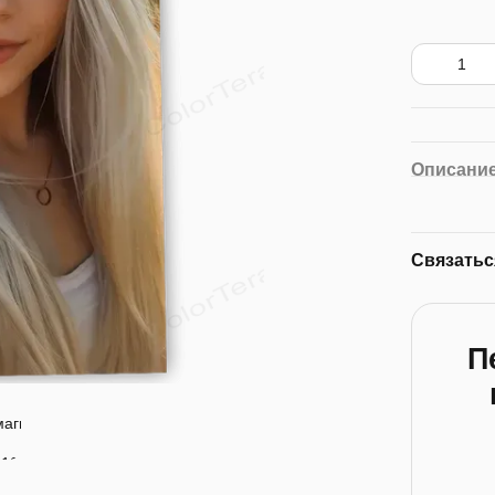
Описани
Связатьс
П