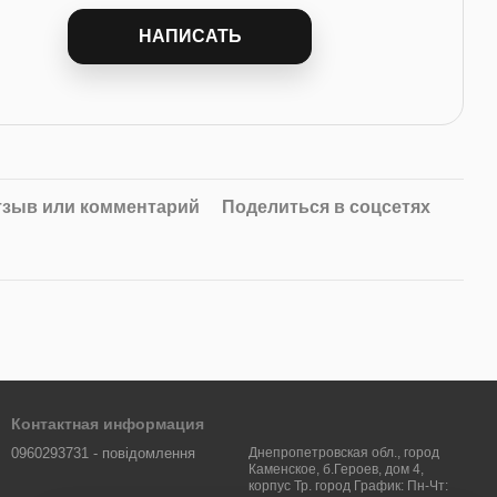
НАПИСАТЬ
тзыв или комментарий
Поделиться в соцсетях
Контактная информация
0960293731 - повідомлення
Днепропетровская обл., город
Каменское, б.Героев, дом 4,
корпус Тр. город График: Пн-Чт: