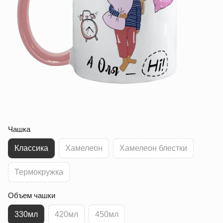
Чашка
Классика
Хамелеон
Хамелеон блестки
Термокружка
Объем чашки
330мл
420мл
450мл