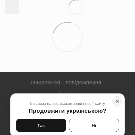
0960293731 - повідомлення
Контакты
×
Ви зараз на російськомовній версії сайту
Полная версия сайта
Продовжити українською?
Карта сайта
© 2023-2026
Так
Ні
Укр
Рус