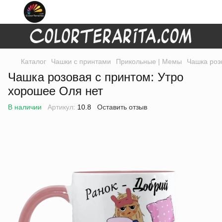
Каталог
Чашки с принтами
Прикольные | Мемы
Чашка роз
Чашка розовая с принтом: Утро
хорошее Оля нет
В наличии
Артикул:
10.8
Оставить отзыв