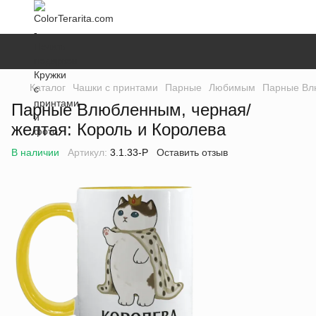
Каталог
Чашки с принтами
Парные
Любимым
Парные Влю
Парные Влюбленным, черная/
желтая: Король и Королева
В наличии
Артикул:
3.1.33-P
Оставить отзыв