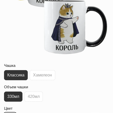
Чашка
Классика
Хамелеон
Объем чашки
330мл
420мл
Цвет