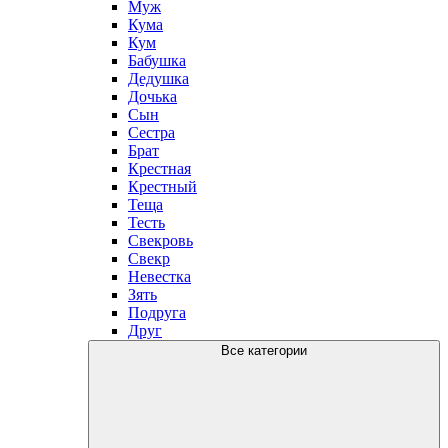
Муж
Кума
Кум
Бабушка
Дедушка
Дочька
Сын
Сестра
Брат
Крестная
Крестный
Теща
Тесть
Свекровь
Свекр
Невестка
Зять
Подруга
Друг
Все категории