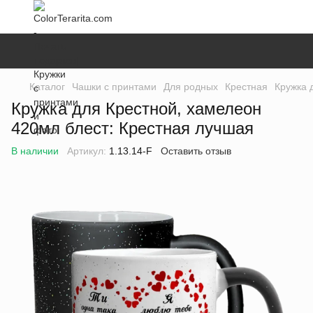
Каталог
Чашки с принтами
Для родных
Крестная
Кружка 
Кружка для Крестной, хамелеон
420мл блест: Крестная лучшая
В наличии
Артикул:
1.13.14-F
Оставить отзыв