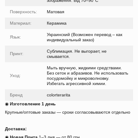
зображення. Від 70–90°C
Поверхность:
Матовая
Материал:
Керамика
Украинский (Возможен перевод – как
Язык:
индивидуальный заказ)
Сублимация. Не выгорает, не
Принт:
смывается.
Мыть вручную, жидкими средствами.
Без сеток и абразивов. Не использовать
Уход:
посудомойку и микроволновку.
Избегать агрессивной химии.
Бренд
colorterarita
◉
Изготовление 1 день
Крупные/оптовые заказы — сроки согласовываются отдельно
Доставка:
◉
Новая Почта
1–3 дня — от 80 грн