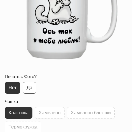
Печать с Фото?
Нет
Да
Чашка
Классика
Хамелеон
Хамелеон блестки
Термокружка