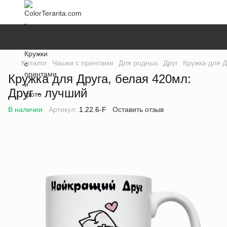
Каталог
Чашки с принтами
Для родных
Друг
Кружка для Д
Кружка для Друга, белая 420мл:
Друг - лучший
В наличии
Артикул:
1.22.6-F
Оставить отзыв