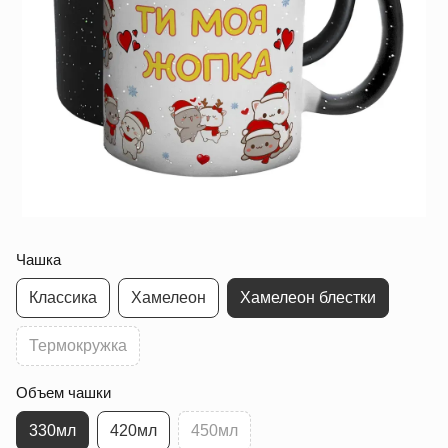
Чашка
Классика
Хамелеон
Хамелеон блестки
Термокружка
Объем чашки
330мл
420мл
450мл