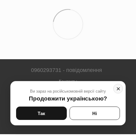
0960293731 - повідомлення
Контакты
×
Ви зараз на російськомовній версії сайту
Полная версия сайта
Продовжити українською?
Карта сайта
© 2023-2026
Так
Ні
Укр
Рус