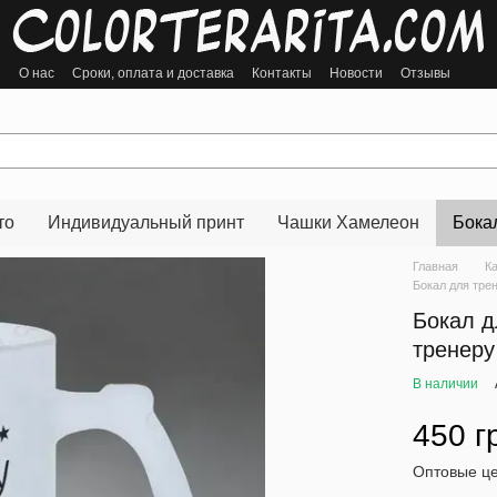
ы
О нас
Сроки, оплата и доставка
Контакты
Новости
Отзывы
то
Индивидуальный принт
Чашки Хамелеон
Бока
Главная
К
Бокал для тре
Бокал д
тренеру
В наличии
450 г
Оптовые це