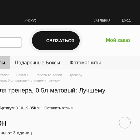
Укр
Рус
Желания
Вход
Мой заказ
СВЯЗАТЬСЯ
лы
Подарочные Боксы
Фотомагниты
аталог
Бокалы
Работа та Хобби
Тренеру
нера, 0,5л матовый: Лучшему тренеру
ля тренера, 0,5л матовый: Лучшему
Артикул: 8.10.19-05KM
Оставить отзыв
рн
ны от 3 единиц