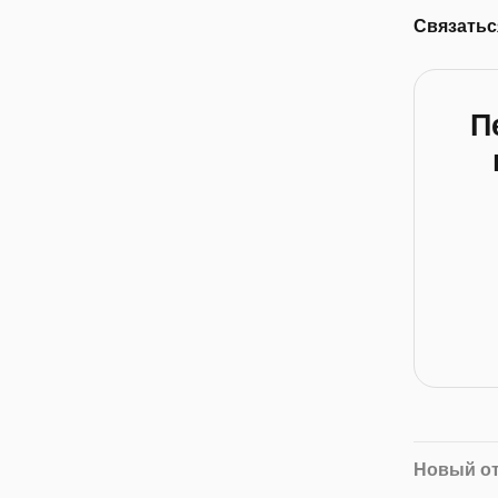
Связатьс
П
Новый о