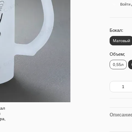
Войти
%
Бокал:
Матовый
Объем;
0,55л
Описани