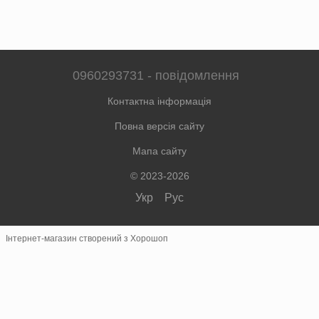
0960293731 - повідомлення
Контактна інформація
Повна версія сайту
Мапа сайту
© 2023-2026
Укр
Рус
Інтернет-магазин створений з Хорошоп
×
Швидке замовлення
Зв'язок у месенджерах