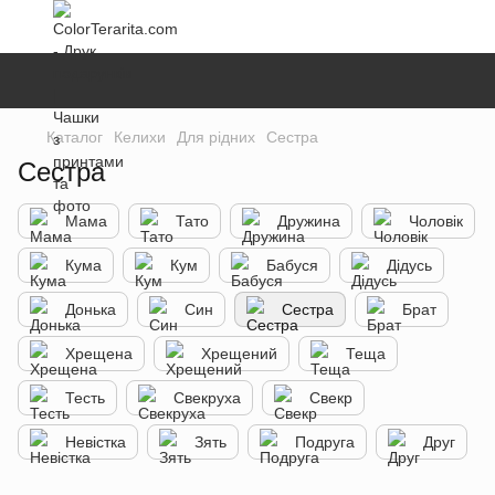
Каталог
Келихи
Для рідних
Сестра
Сестра
Мама
Тато
Дружина
Чоловік
Кума
Кум
Бабуся
Дідусь
Донька
Син
Сестра
Брат
Хрещена
Хрещений
Теща
Тесть
Свекруха
Свекр
Невістка
Зять
Подруга
Друг