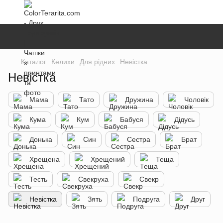
Каталог
Келихи
Для рідних
Невістка
Невістка
Мама
Тато
Дружина
Чоловік
Кума
Кум
Бабуся
Дідусь
Донька
Син
Сестра
Брат
Хрещена
Хрещений
Теща
Тесть
Свекруха
Свекр
Невістка
Зять
Подруга
Друг