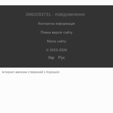
0960293731 - повідомлення
Контактна інформація
Повна версія сайту
Мапа сайту
© 2023-2026
Укр
Рус
Інтернет-магазин створений з Хорошоп
×
Швидке замовлення
Зв'язок у месенджерах
Замовлення телефоном не приймаються.
Telegram
@colorterarita
Viber