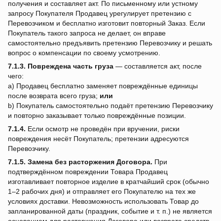
получения и составляет акт. По письменному или устному
запросу Покупателя Продавец урегулирует претензию с
Перевозчиком и бесплатно изготовит повторный Заказ. Если
Покупатель такого запроса не делает, он вправе
самостоятельно предъявить претензию Перевозчику и решать
вопрос о компенсации по своему усмотрению.
7.1.3.
Повреждена часть груза
— составляется акт, после
чего:
a) Продавец бесплатно заменяет повреждённые единицы
после возврата всего груза;
или
b) Покупатель самостоятельно подаёт претензию Перевозчику
и повторно заказывает только повреждённые позиции.
7.1.4.
Если осмотр не проведён при вручении, риски
повреждения несёт Покупатель; претензии адресуются
Перевозчику.
7.1.5.
Замена без расторжения Договора.
При
подтверждённом повреждении Товара Продавец
изготавливает повторное изделие в кратчайший срок (обычно
1–2 рабочих дня) и отправляет его Покупателю на тех же
условиях доставки. Невозможность использовать Товар до
запланированной даты (праздник, событие и т. п.) не является