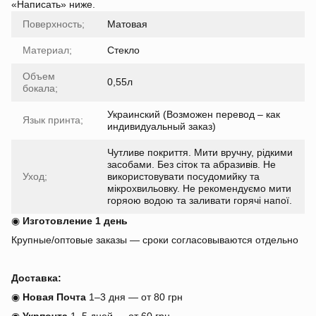
«Написать» ниже.
Поверхность;
Матовая
Материал;
Стекло
Объем
0,55л
бокала;
Украинский (Возможен перевод – как
Язык принта;
индивидуальный заказ)
Чутливе покриття. Мити вручну, рідкими
засобами. Без сіток та абразивів. Не
Уход;
використовувати посудомийку та
мікрохвильовку. Не рекомендуємо мити
горяою водою та заливати горячі напої.
◉
Изготовление 1 день
Крупные/оптовые заказы — сроки согласовываются отдельно
Доставка:
◉
Новая Почта
1–3 дня — от 80 грн