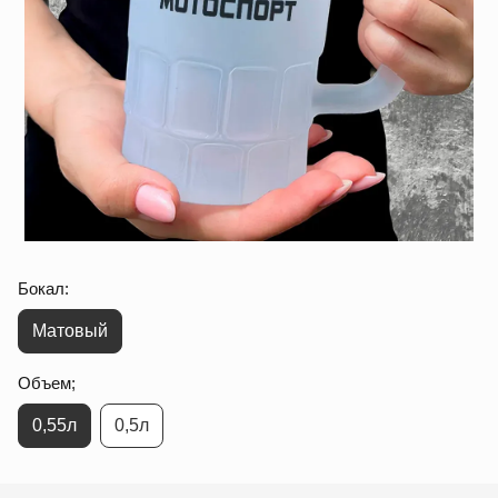
Бокал:
Матовый
Объем;
0,55л
0,5л