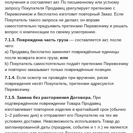
получения и составляет акт. По письменному или устному
запросу Покупателя Продавец урегулирует претензию с
Перевозчиком и бесплатно изготовит повторный Заказ. Если
Покупатель такого запроса не делает, он вправе
самостоятельно предъявить претензию Перевозчику и решать
вопрос о компенсации по своему усмотрению.
7.1.3.
Повреждена часть груза
— составляется акт, после
чего:
a) Продавец бесплатно заменяет повреждённые единицы
после возврата всего груза;
или
b) Покупатель самостоятельно подаёт претензию Перевозчику
и повторно заказывает только повреждённые позиции.
7.1.4.
Если осмотр не проведён при вручении, риски
повреждения несёт Покупатель; претензии адресуются
Перевозчику.
7.1.5.
Замена без расторжения Договора.
При
подтверждённом повреждении Товара Продавец
изготавливает повторное изделие в кратчайший срок (обычно
1–2 рабочих дня) и отправляет его Покупателю на тех же
условиях доставки. Невозможность использовать Товар до
запланированной даты (праздник, событие и т. п.) не является