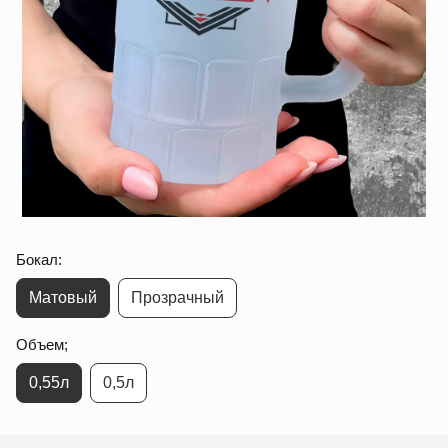
Бокал:
Матовый
Прозрачный
Объем;
0,55л
0,5л