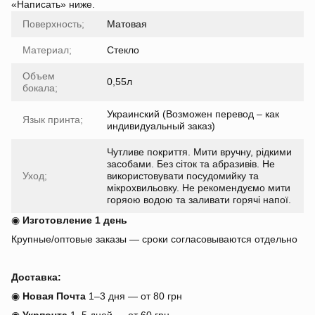
«Написать» ниже.
Поверхность;
Матовая
Материал;
Стекло
Объем
0,55л
бокала;
Украинский (Возможен перевод – как
Язык принта;
индивидуальный заказ)
Чутливе покриття. Мити вручну, рідкими
засобами. Без сіток та абразивів. Не
Уход;
використовувати посудомийку та
мікрохвильовку. Не рекомендуємо мити
горяою водою та заливати горячі напої.
◉
Изготовление 1 день
Крупные/оптовые заказы — сроки согласовываются отдельно
Доставка:
◉
Новая Почта
1–3 дня — от 80 грн