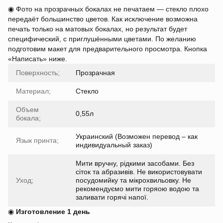
◉ Фото на прозрачных бокалах не печатаем — стекло плохо
передаёт большинство цветов. Как исключение возможна
печать только на матовых бокалах, но результат будет
специфический, с приглушёнными цветами. По желанию
подготовим макет для предварительного просмотра. Кнопка
«Написать» ниже.
Поверхность;
Прозрачная
Материал;
Стекло
Объем
0,55л
бокала;
Украинский (Возможен перевод – как
Язык принта;
индивидуальный заказ)
Мити вручну, рідкими засобами. Без
сіток та абразивів. Не використовувати
Уход;
посудомийку та мікрохвильовку. Не
рекомендуємо мити горяою водою та
заливати горячі напої.
◉
Изготовление 1 день