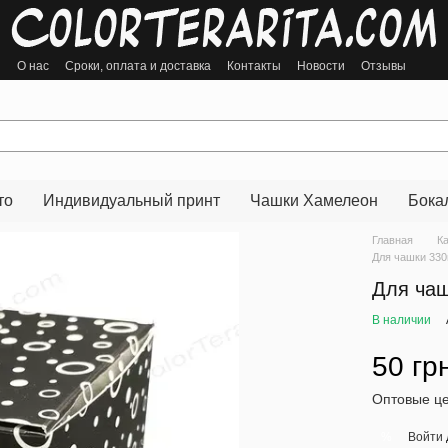
ы
О нас
Сроки, оплата и доставка
Контакты
Новости
Отзывы
то
Индивидуальный принт
Чашки Хамелеон
Бока
Главная
К
Для чашки 330
Для чаш
В наличии
50 гр
Оптовые це
Войти
%