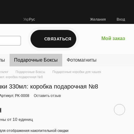
Укр
Рус
Желания
Вход
Мой заказ
СВЯЗАТЬСЯ
лы
Подарочные Боксы
Фотомагниты
аталог
Подарочные Боксы
Подарочные коробки для чашек
мл: коробка подарочная №8
ки 330мл: коробка подарочная №8
Артикул: PK-0008
Оставить отзыв
н
ны от 10 единиц
для отображения накопительной скидки