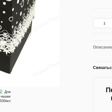
Описани
Связатьс
П