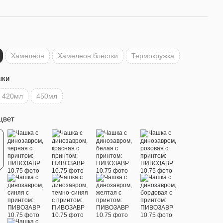
Хамелеон
Хамелеон блестки
Термокружка
шки
420мл
450мл
цвет