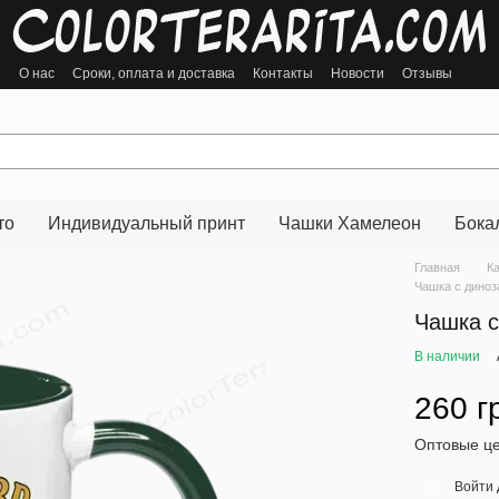
ы
О нас
Сроки, оплата и доставка
Контакты
Новости
Отзывы
то
Индивидуальный принт
Чашки Хамелеон
Бока
Главная
К
Чашка с дино
Чашка с
В наличии
260 г
Оптовые це
Войти
%