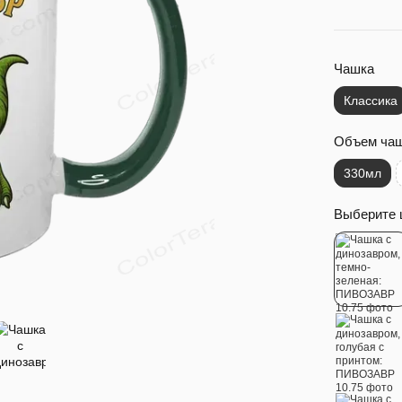
Чашка
Классика
Объем ча
330мл
Выберите 