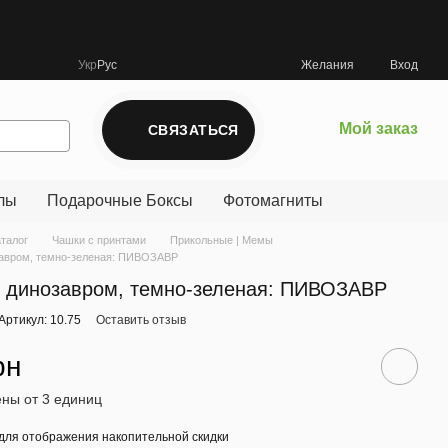
Укр
Рус
Желания
Вход
Мой заказ
СВЯЗАТЬСЯ
лы
Подарочные Боксы
Фотомагниты
аталог
Чашки с принтами
Прикольные | Мемы
завром, темно-зеленая: ПИВОЗАВР
 динозавром, темно-зеленая: ПИВОЗАВР
Артикул: 10.75
Оставить отзыв
рн
ны от 3 единиц
для отображения накопительной скидки