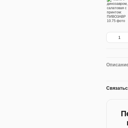
Описани
Связатьс
П