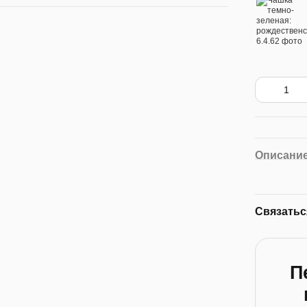
Описани
Связатьс
П