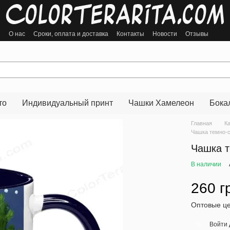
ы
О нас
Сроки, оплата и доставка
Контакты
Новости
Отзывы
то
Индивидуальный принт
Чашки Хамелеон
Бока
Главная
К
Чашка темно-с
Чашка т
В наличии
260 г
Оптовые це
Войти
%