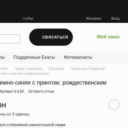
Укр
Рус
Желания
Вход
Мой заказ
СВЯЗАТЬСЯ
лы
Подарочные Боксы
Фотомагниты
аталог
Чашки с принтами
Праздники
Новый год и Рождество
иняя с принтом: рождественским
емно-синяя с принтом: рождественским
Артикул: 6.4.62
Оставить отзыв
рн
ны от 3 единиц
для отображения накопительной скидки