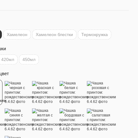
Хамелеон
Хамелеон блестки
Термокружка
шки
420мл
450мл
цвет