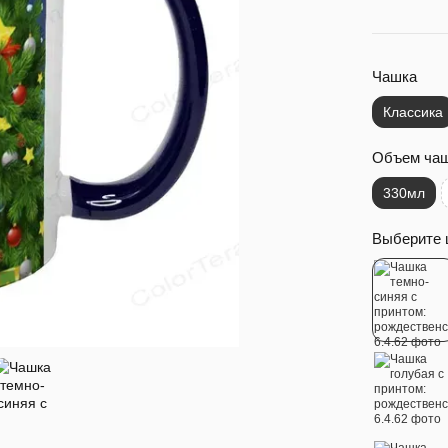
Чашка
Классика
Объем ча
330мл
Выберите 