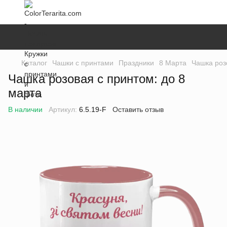
Каталог
Чашки с принтами
Праздники
8 Марта
Чашка роз
Чашка розовая с принтом: до 8
марта
В наличии
Артикул:
6.5.19-F
Оставить отзыв