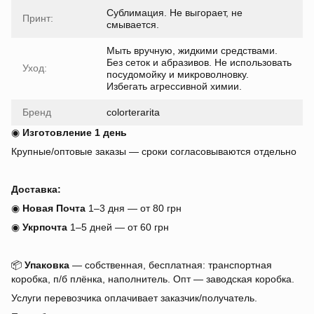
Сублимация. Не выгорает, не
Принт:
смывается.
Мыть вручную, жидкими средствами.
Без сеток и абразивов. Не использовать
Уход:
посудомойку и микроволновку.
Избегать агрессивной химии.
Бренд
colorterarita
◉
Изготовление 1 день
Крупные/оптовые заказы — сроки согласовываются отдельно
Доставка:
◉
Новая Почта
1–3 дня — от 80 грн
◉
Укрпочта
1–5 дней — от 60 грн
📦
Упаковка
— собственная, бесплатная: транспортная
коробка, п/б плёнка, наполнитель. Опт — заводская коробка.
Услуги перевозчика оплачивает заказчик/получатель.