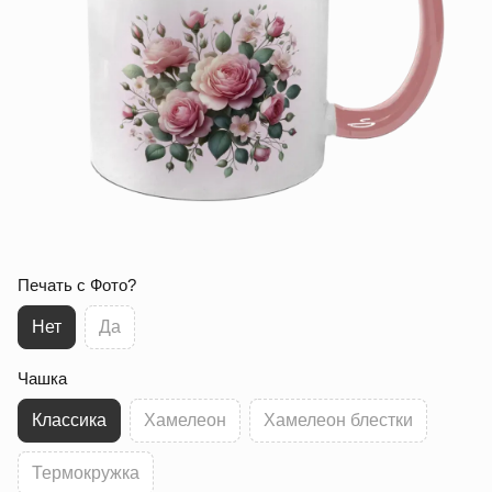
Печать с Фото?
Нет
Да
Чашка
Классика
Хамелеон
Хамелеон блестки
Термокружка