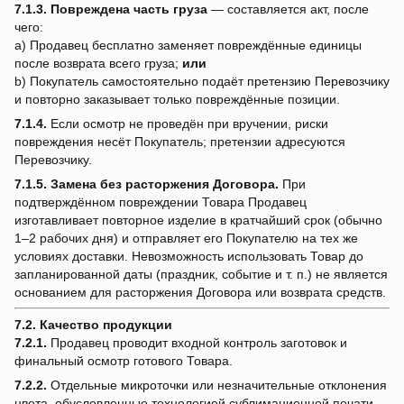
7.1.3.
Повреждена часть груза
— составляется акт, после
чего:
a) Продавец бесплатно заменяет повреждённые единицы
после возврата всего груза;
или
b) Покупатель самостоятельно подаёт претензию Перевозчику
и повторно заказывает только повреждённые позиции.
7.1.4.
Если осмотр не проведён при вручении, риски
повреждения несёт Покупатель; претензии адресуются
Перевозчику.
7.1.5.
Замена без расторжения Договора.
При
подтверждённом повреждении Товара Продавец
изготавливает повторное изделие в кратчайший срок (обычно
1–2 рабочих дня) и отправляет его Покупателю на тех же
условиях доставки. Невозможность использовать Товар до
запланированной даты (праздник, событие и т. п.) не является
основанием для расторжения Договора или возврата средств.
7.2. Качество продукции
7.2.1.
Продавец проводит входной контроль заготовок и
финальный осмотр готового Товара.
7.2.2.
Отдельные микроточки или незначительные отклонения
цвета, обусловленные технологией сублимационной печати,