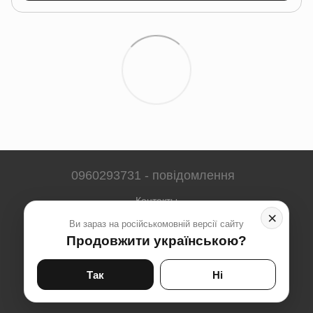
0960293731 - повідомлення
Контакты
×
Ви зараз на російськомовній версії сайту
Полная версия сайта
Продовжити українською?
Карта сайта
© 2023-2026
Так
Ні
Укр
Рус