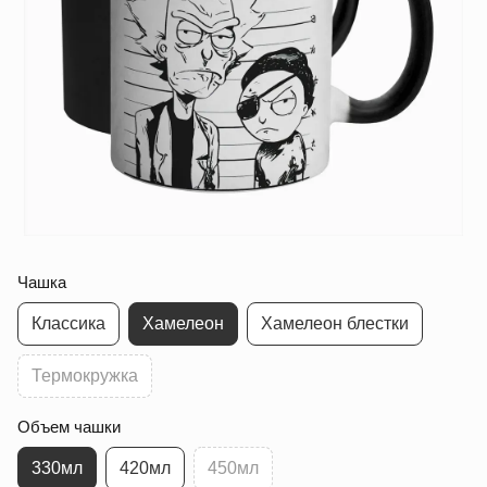
Чашка
Классика
Хамелеон
Хамелеон блестки
Термокружка
Объем чашки
330мл
420мл
450мл