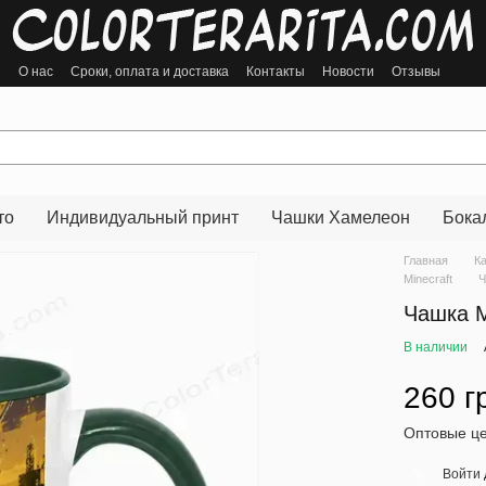
ы
О нас
Сроки, оплата и доставка
Контакты
Новости
Отзывы
то
Индивидуальный принт
Чашки Хамелеон
Бока
Главная
К
Minecraft
Ч
Чашка M
В наличии
260 г
Оптовые це
Войти
%