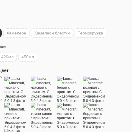
Хамелеон
Хамелеон блестки
Термокружка
шки
420мл
450мл
цвет