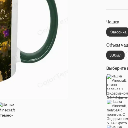
Чашка
Классика
Объем ча
330мл
Выберите 