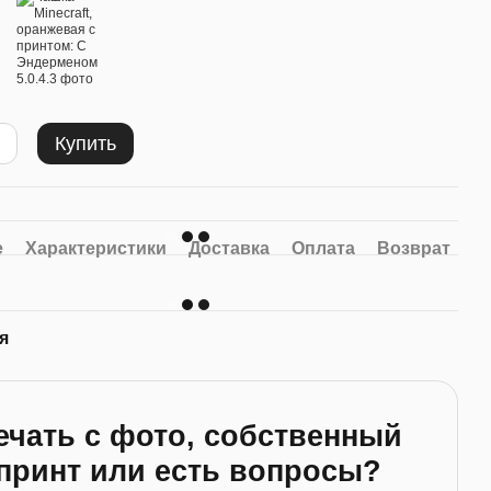
есте
Купить
мно-
Магниты Minecraft v2
е
Характеристики
Доставка
Оплата
Возврат
еном
96х96mm Комплект 6шт
250 грн
10 грн
Купить
я
ечать с фото, собственный
принт или есть вопросы?