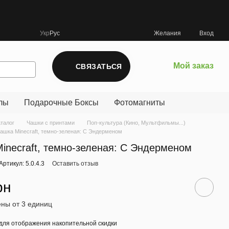
Укр
Рус
Желания
Вход
Мой заказ
СВЯЗАТЬСЯ
лы
Подарочные Боксы
Фотомагниты
аталог
Чашки с принтами
Поп-культура (Кино, Мультфильмы...)
ашка Minecraft, темно-зеленая: С Эндерменом
inecraft, темно-зеленая: С Эндерменом
Артикул: 5.0.4.3
Оставить отзыв
рн
ны от 3 единиц
для отображения накопительной скидки