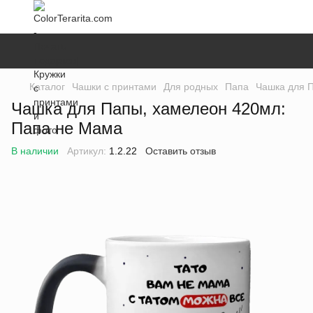
Каталог
Чашки с принтами
Для родных
Папа
Чашка для 
Чашка для Папы, хамелеон 420мл:
Папа не Мама
В наличии
Артикул:
1.2.22
Оставить отзыв