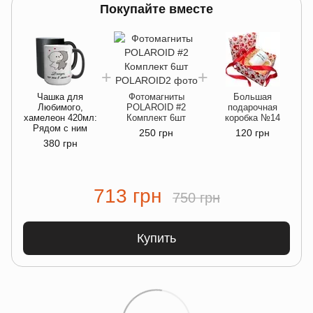
Покупайте вместе
Чашка для
Фотомагниты
Большая
Любимого,
POLAROID #2
подарочная
хамелеон 420мл:
Комплект 6шт
коробка №14
х
Рядом с ним
250 грн
120 грн
380 грн
713 грн
750 грн
Купить