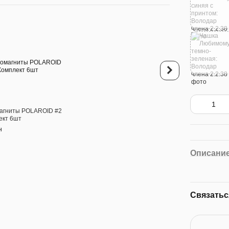
Покупайте вм
агниты POLAROID #2
Чашка Любимому,
ект 6шт
хамелеон 420мл: В
члена
н
380 грн
Описани
599 грн
6
Связатьс