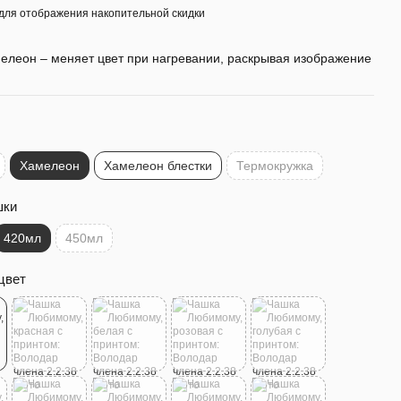
для отображения накопительной скидки
елеон – меняет цвет при нагревании, раскрывая изображение
Хамелеон
Хамелеон блестки
Термокружка
шки
420мл
450мл
цвет