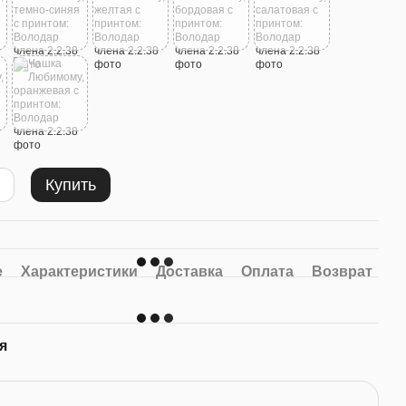
есте
Купить
Фотомагниты POLAROID #2
олодар
Комплект 6шт
250 грн
е
Характеристики
Доставка
Оплата
Возврат
30 грн
Купить
я