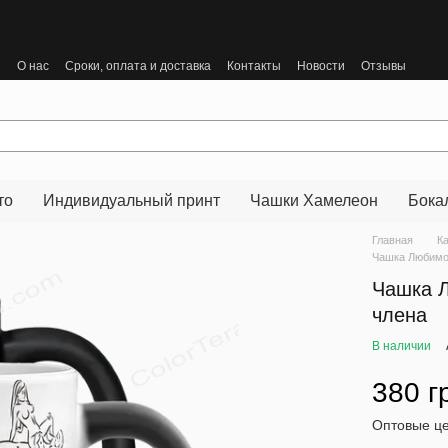
ы
О нас
Сроки, оплата и доставка
Контакты
Новости
Отзывы
то
Индивидуальный принт
Чашки Хамелеон
Бока
Главная
К
Чашка Любимо
Чашка 
члена
В наличии
380 г
Оптовые це