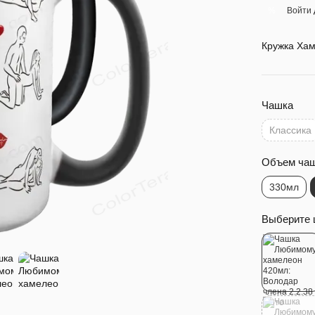
Войти
%
Кружка Хам
Чашка
Классика
Объем ча
330мл
Выберите 