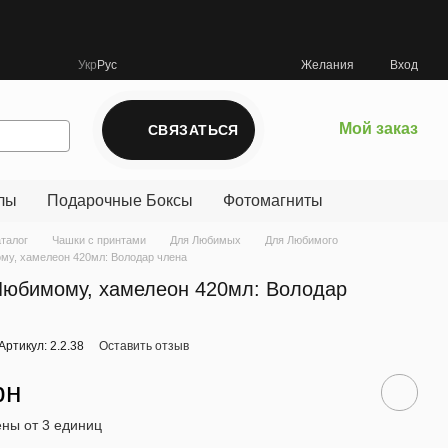
Укр
Рус
Желания
Вход
Мой заказ
СВЯЗАТЬСЯ
лы
Подарочные Боксы
Фотомагниты
аталог
Чашки с принтами
Для Любимых
Для Любимого
му, хамелеон 420мл: Володар члена
Любимому, хамелеон 420мл: Володар
Артикул: 2.2.38
Оставить отзыв
рн
ны от 3 единиц