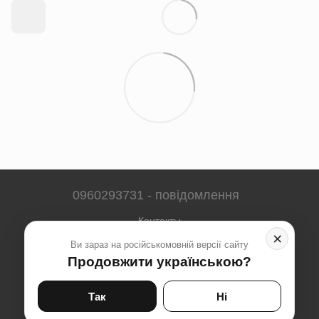
0960293731 - повідомлення
Контакты
×
Ви зараз на російськомовній версії сайту
Полная версия сайта
Продовжити українською?
Карта сайта
© 2023-2026
Так
Ні
Укр
Рус