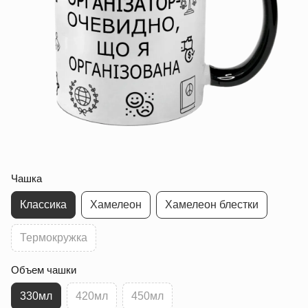
Чашка
Классика
Хамелеон
Хамелеон блестки
Термокружка
Объем чашки
330мл
420мл
450мл