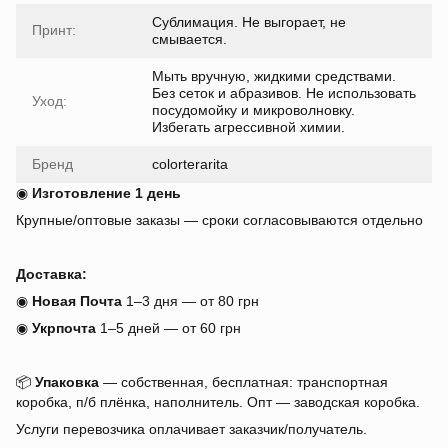
Сублимация. Не выгорает, не
Принт:
смывается.
Мыть вручную, жидкими средствами.
Без сеток и абразивов. Не использовать
Уход:
посудомойку и микроволновку.
Избегать агрессивной химии.
Бренд
colorterarita
◉
Изготовление 1 день
Крупные/оптовые заказы — сроки согласовываются отдельно
Доставка:
◉
Новая Почта
1–3 дня — от 80 грн
◉
Укрпочта
1–5 дней — от 60 грн
📦
Упаковка
— собственная, бесплатная: транспортная
коробка, п/б плёнка, наполнитель. Опт — заводская коробка.
Услуги перевозчика оплачивает заказчик/получатель.