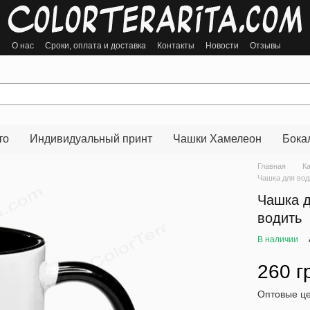
ы
О нас
Сроки, оплата и доставка
Контакты
Новости
Отзывы
то
Индивидуальный принт
Чашки Хамелеон
Бока
Главная
К
Чашка для вод
Чашка д
водить
В наличии
260 г
Оптовые це