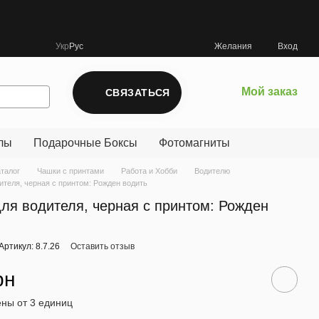
Укр
Рус
Желания
Вход
Мой заказ
СВЯЗАТЬСЯ
лы
Подарочные Боксы
Фотомагниты
аталог
Чашки с принтами
Работа и Хобби
Водителю
ителя, черная с принтом: Рожден водить
ля водителя, черная с принтом: Рожден
Артикул: 8.7.26
Оставить отзыв
рн
ны от 3 единиц