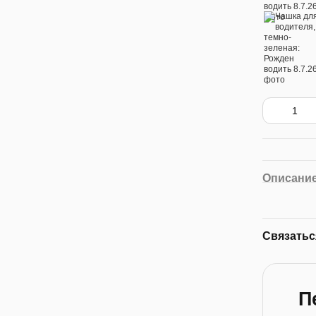
Описани
Связатьс
П