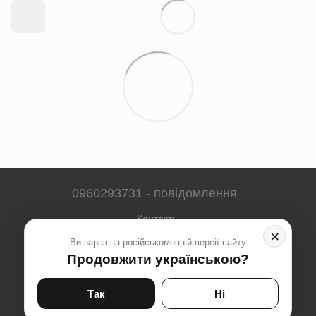
0960293731 - повідомлення
Контакты
×
Ви зараз на російськомовній версії сайту
Полная версия сайта
Продовжити українською?
Карта сайта
© 2023-2026
Так
Ні
Укр
Рус