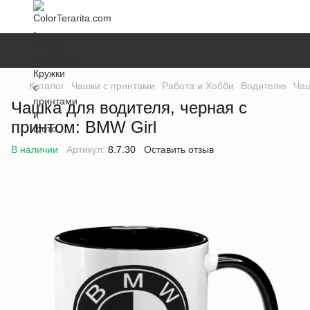
Каталог
Чашки с принтами
Работа и Хобби
Водителю
Чаш
Чашка для водителя, черная с
принтом: BMW Girl
В наличии
Артикул:
8.7.30
Оставить отзыв