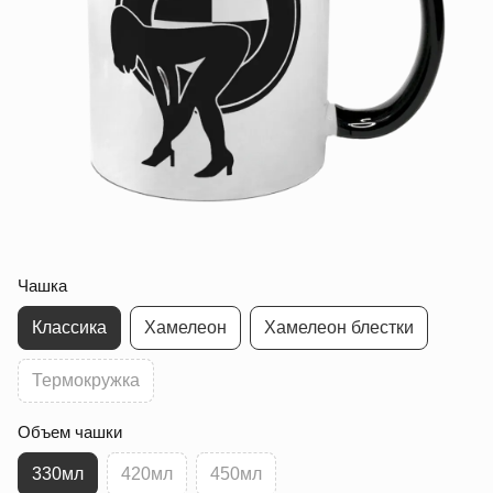
Чашка
Классика
Хамелеон
Хамелеон блестки
Термокружка
Объем чашки
330мл
420мл
450мл