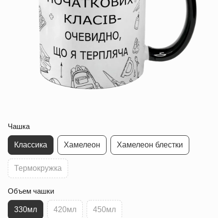
Чашка
Классика
Хамелеон
Хамелеон блестки
Термокружка
Объем чашки
330мл
420мл
450мл