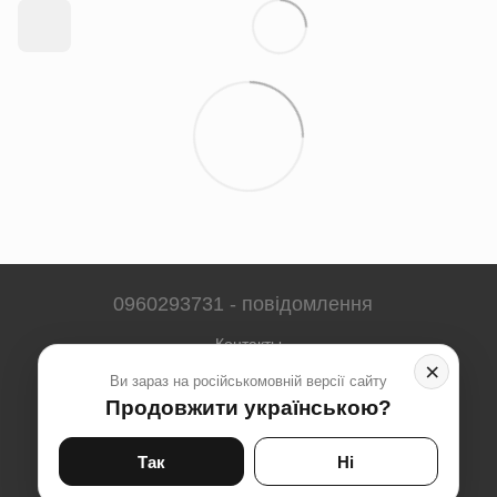
0960293731 - повідомлення
Контакты
×
Ви зараз на російськомовній версії сайту
Полная версия сайта
Продовжити українською?
Карта сайта
© 2023-2026
Так
Ні
Укр
Рус