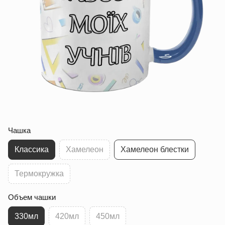
Чашка
Классика
Хамелеон
Хамелеон блестки
Термокружка
Объем чашки
330мл
420мл
450мл